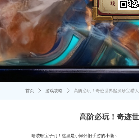
首页
ꄲ
游戏攻略
ꄲ
高阶必玩！奇迹世界起源珍宝猎人
高阶必玩！奇迹世
哈喽呀宝子们！这里是小懒怀旧手游的小懒～