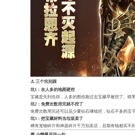
⚠️ 三个坑别踩
坑1：在人多的地图硬挖
宝藏是先到先得，人多的图你跑过去宝藏早被挖了。暗
坑2：免费次数用完就不挖了
免费次数用完还可以花少量钻石继续挖，钻石不多的宝
坑3：把宝藏材料当垃圾卖了
稀有宠物碎片和神器碎片千万别卖店，后期有钱都买不
💬 小懒最后说一句