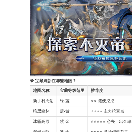
💎 宝藏刷新在哪些地图？
地图名称
宝藏等级范围
推荐度
新手村周边
绿-蓝
⭐⭐ 随便挖挖
暗黑森林
蓝-紫
⭐⭐⭐⭐ 主力挖宝点
冰霜高原
紫-金
⭐⭐⭐⭐⭐ 必去，出金
熔岩地狱
紫-金
⭐⭐⭐⭐ 危险但收益高