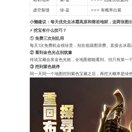
虚空裂缝
绿-蓝
⭐⭐⭐ 有概率出紫
小懒建议：每天优先去冰霜高原和熔岩地狱，这两张图
⚡ 挖宝有什么技巧？
① 免费三次别乱用
每天3次免费机会很珍贵，别在低级图浪费。直接去冰霜
② 看到金色光点别犹豫
传说宝藏会发金色光效，全地图都能看到。但只有第一
③ 挖到紫色就停
同一天同一个地图挖到紫色宝藏之后，再挖大概率是绿