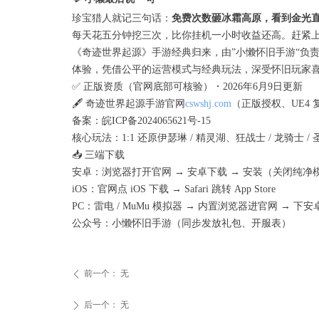
珍宝猎人就记三句话：
免费次数砸冰霜高原，看到金光
每天花五分钟挖三次，比你挂机一小时收益还高。赶紧上
《奇迹世界起源》手游经典归来，由”小懒怀旧手游“负
体验，凭借公平的运营模式与经典玩法，深受怀旧玩家喜爱，
✅ 正版资质（官网底部可核验）・2026年6月9日更新
🖋️ 奇迹世界起源手游官网
cswshj.com
（正版授权、UE4
备案：皖ICP备2024065621号-15
核心玩法：1:1 还原伊瑟琳 / 精灵湖、狂战士 / 龙骑士 
📥 三端下载
安卓：浏览器打开官网 → 安卓下载 → 安装（关闭纯净
iOS：官网点 iOS 下载 → Safari 跳转 App Store
PC：雷电 / MuMu 模拟器 → 内置浏览器进官网 → 下安
公众号：小懒怀旧手游（同步发放礼包、开服表）
前一个：
无
ꄴ
后一个：
无
ꄲ