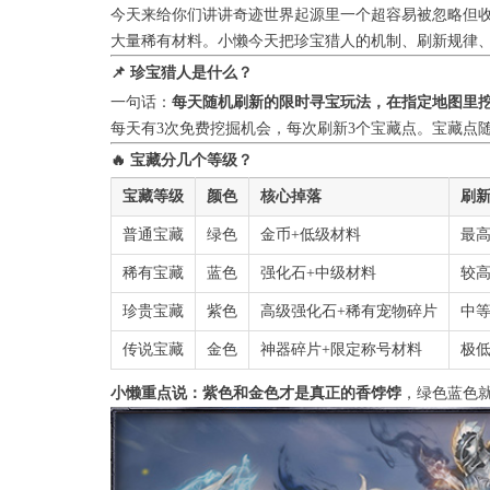
今天来给你们讲讲奇迹世界起源里一个超容易被忽略但
大量稀有材料。小懒今天把珍宝猎人的机制、刷新规律
📌 珍宝猎人是什么？
一句话：
每天随机刷新的限时寻宝玩法，在指定地图里
每天有3次免费挖掘机会，每次刷新3个宝藏点。宝藏点
🔥 宝藏分几个等级？
宝藏等级
颜色
核心掉落
刷
普通宝藏
绿色
金币+低级材料
最
稀有宝藏
蓝色
强化石+中级材料
较
珍贵宝藏
紫色
高级强化石+稀有宠物碎片
中
传说宝藏
金色
神器碎片+限定称号材料
极
小懒重点说：紫色和金色才是真正的香饽饽
，绿色蓝色