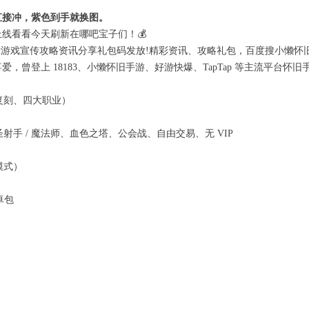
直接冲，紫色到手就换图。
线看看今天刷新在哪吧宝子们！💰
责游戏宣传攻略资讯分享礼包码发放!精彩资讯、攻略礼包，百度搜小懒怀
曾登上 18183、小懒怀旧手游、好游快爆、TapTap 等主流平台怀旧
 复刻、四大职业）
/ 圣射手 / 魔法师、血色之塔、公会战、自由交易、无 VIP
模式）
卓包