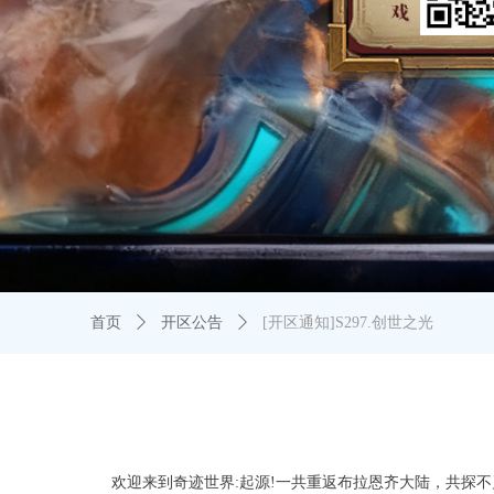
首页
ꄲ
开区公告
ꄲ
[开区通知]S297.创世之光
欢迎来到奇迹世界:起源!一共重返布拉恩齐大陆，共探不