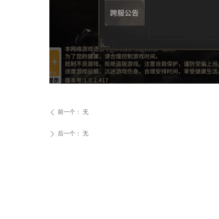
前一个：
无
ꄴ
后一个：
无
ꄲ